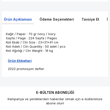
Ürün Açıklaması
Ödeme Seçenekleri
Tavsiye Et
İ
Kağıt / Paper : 70 gr Ivory / Ivory
Sayfa / Page : 224 Sayfa / Pages
Koli Ebatı / Ctn Size : 23x21x41 cm
Koli Adeti / Ctn Quantity : 50 adet / pcs
Koli Ağırlığı / Ctn Weight : 16 kg
Ürün Etiketleri
2022 promosyon defter
E-BÜLTEN ABONELIĞI
Kampanya ve yeniliklerden haberdar olmak için e-bültenimize
abone olun!