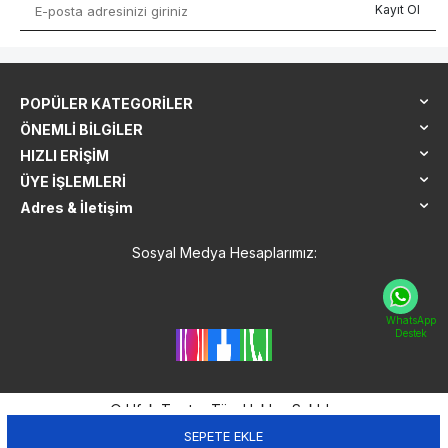
Kayıt Ol
POPÜLER KATEGORILER
ÖNEMLI BILGILER
HIZLI ERIŞIM
ÜYE İŞLEMLERI
Adres & İletişim
Sosyal Medya Hesaplarımız:
WhatsApp
Destek
© Ufuk Tanıtım Tüm Hakları Sakldır.
SEPETE EKLE
T
-Soft
E-Ticaret
Sistemleriyle Hazırlanmıştır.