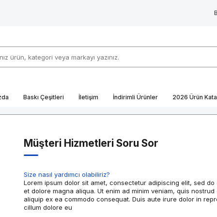
zda
Baskı Çeşitleri
İletişim
İndirimli Ürünler
2026 Ürün Kata
Müşteri Hizmetleri Soru Sor
Size nasıl yardımcı olabiliriz?
Lorem ipsum dolor sit amet, consectetur adipiscing elit, sed do
et dolore magna aliqua. Ut enim ad minim veniam, quis nostrud e
aliquip ex ea commodo consequat. Duis aute irure dolor in repre
cillum dolore eu