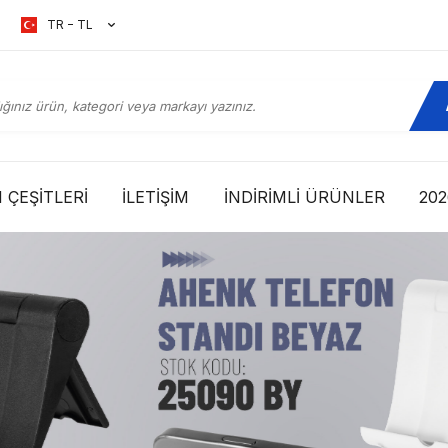
TR − TL
 ÇEŞITLERI
İLETIŞIM
İNDIRIMLI ÜRÜNLER
20