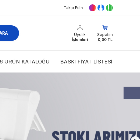
Takip Edin
ARA
Üyelik
Sepetim
İşlemleri
0,00
TL
26 ÜRÜN KATALOĞU
BASKI FIYAT LISTESI