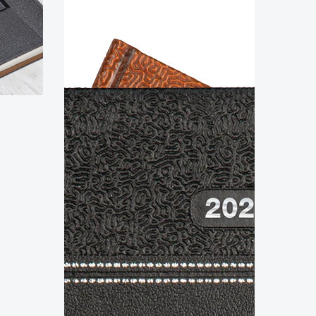
TAŞINABİLİR BELLEK
USB