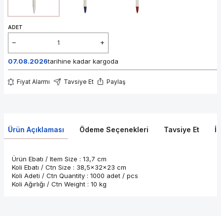
ADET
07.08.2026
tarihine kadar kargoda
Fiyat Alarmı
Tavsiye Et
Paylaş
Ürün Açıklaması
Ödeme Seçenekleri
Tavsiye Et
İ
Ürün Ebatı / Item Size : 13,7 cm
Koli Ebatı / Ctn Size : 38,5x32x23 cm
Koli Adeti / Ctn Quantity : 1000 adet / pcs
Koli Ağırlığı / Ctn Weight : 10 kg