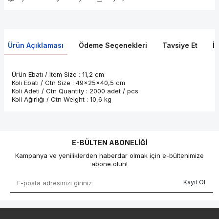
Ürün Açıklaması
Ödeme Seçenekleri
Tavsiye Et
İ
Ürün Ebatı / Item Size : 11,2 cm
Koli Ebatı / Ctn Size : 49x25x40,5 cm
Koli Adeti / Ctn Quantity : 2000 adet / pcs
Koli Ağırlığı / Ctn Weight : 10,6 kg
E-BÜLTEN ABONELIĞI
Kampanya ve yeniliklerden haberdar olmak için e-bültenimize
abone olun!
Kayıt Ol