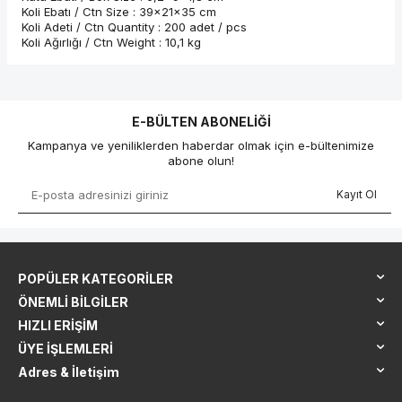
Koli Ebatı / Ctn Size : 39x21x35 cm
Koli Adeti / Ctn Quantity : 200 adet / pcs
Koli Ağırlığı / Ctn Weight : 10,1 kg
E-BÜLTEN ABONELIĞI
Kampanya ve yeniliklerden haberdar olmak için e-bültenimize
abone olun!
Kayıt Ol
POPÜLER KATEGORILER
ÖNEMLI BILGILER
HIZLI ERIŞIM
ÜYE İŞLEMLERI
Adres & İletişim