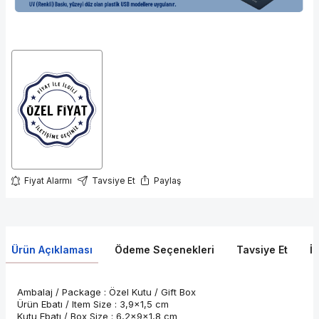
Fiyat Alarmı
Tavsiye Et
Paylaş
Ürün Açıklaması
Ödeme Seçenekleri
Tavsiye Et
İ
Ambalaj / Package : Özel Kutu / Gift Box
Ürün Ebatı / Item Size : 3,9x1,5 cm
Kutu Ebatı / Box Size : 6,2x9x1,8 cm