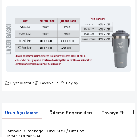
Fiyat Alarmı
Tavsiye Et
Paylaş
Ürün Açıklaması
Ödeme Seçenekleri
Tavsiye Et
İ
Ambalaj / Package : Özel Kutu / Gift Box
Inner / Outer 304