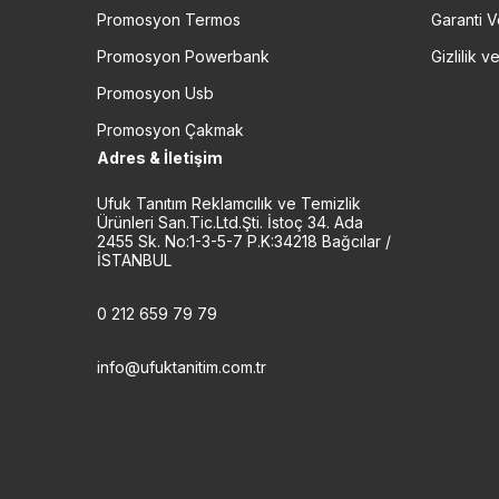
Promosyon Termos
Garanti V
Promosyon Powerbank
Gizlilik 
Promosyon Usb
Promosyon Çakmak
Adres & İletişim
Ufuk Tanıtım Reklamcılık ve Temizlik
Ürünleri San.Tic.Ltd.Şti. İstoç 34. Ada
2455 Sk. No:1-3-5-7 P.K:34218 Bağcılar /
İSTANBUL
0 212 659 79 79
info@ufuktanitim.com.tr