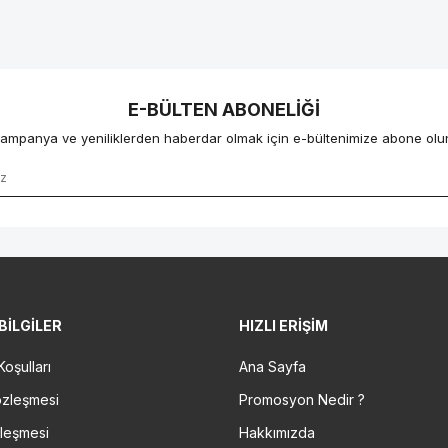
E-BÜLTEN ABONELIĞI
ampanya ve yeniliklerden haberdar olmak için e-bültenimize abone olu
BILGILER
HIZLI ERIŞIM
Koşulları
Ana Sayfa
özleşmesi
Promosyon Nedir ?
zleşmesi
Hakkımızda