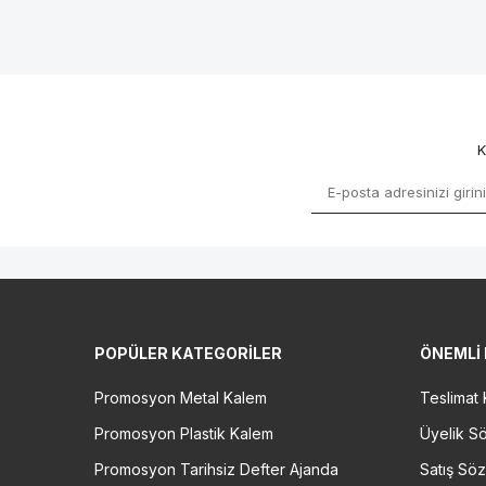
K
POPÜLER KATEGORILER
ÖNEMLI 
Promosyon Metal Kalem
Teslimat 
Promosyon Plastik Kalem
Üyelik S
Promosyon Tarihsiz Defter Ajanda
Satış Sö