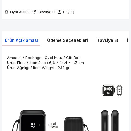
Fiyat Alarmı
Tavsiye Et
Paylaş
Ürün Açıklaması
Ödeme Seçenekleri
Tavsiye Et
İ
Ambalaj / Package : Özel Kutu / Gift Box
Ürün Ebatı / Item Size : 6,6 x 14,4 x 1,7 cm
Ürün Ağırlığı / Item Weight : 238 gr