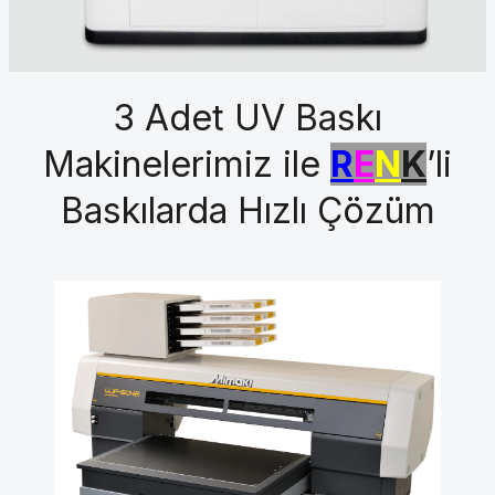
3 Adet UV Baskı
Makinelerimiz ile
R
E
N
K
’li
Baskılarda Hızlı Çözüm